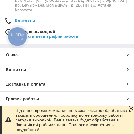
г. Алматы, ул. Тулебаева, д. 38, БЦ "Жетысу", офис 401 |
пр. Бауыржана Момышулы, д. 2В, НП 16, Астана,
Казахстан
Контакты
Сегодня выходной
КНОПКА
Показать весь график работы
СВЯЗИ
О нас
Контакты
Доставка и оплата
График работы
В данное время компания не может быстро обрабатывать
Полная версия сайта
заказы и сообщения, поскольку по ее графику работы
сегодня выходной. Ваша заявка будет обработана в
ближайший рабочий день. Приносим извинения за
Сайт создан на маркетплейсе
Satu.kz
неудобства!